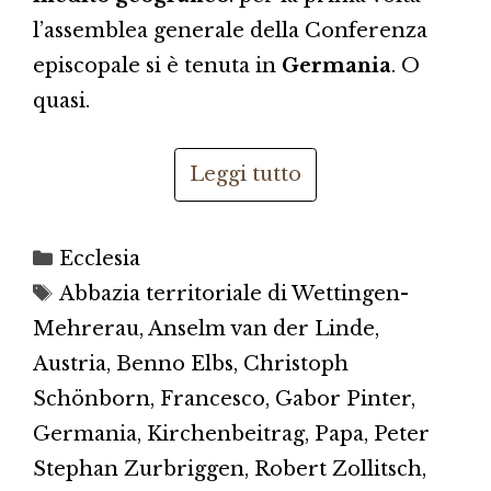
l’assemblea generale della Conferenza
episcopale si è tenuta in
Germania
. O
quasi.
Leggi tutto
Categorie
Ecclesia
Tag
Abbazia territoriale di Wettingen-
Mehrerau
,
Anselm van der Linde
,
Austria
,
Benno Elbs
,
Christoph
Schönborn
,
Francesco
,
Gabor Pinter
,
Germania
,
Kirchenbeitrag
,
Papa
,
Peter
Stephan Zurbriggen
,
Robert Zollitsch
,