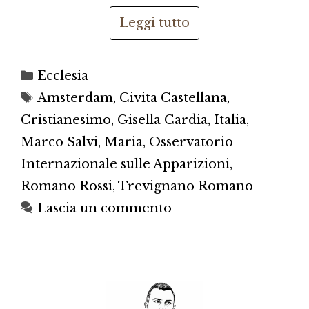
Leggi tutto
Categorie
Ecclesia
Tag
Amsterdam
,
Civita Castellana
,
Cristianesimo
,
Gisella Cardia
,
Italia
,
Marco Salvi
,
Maria
,
Osservatorio
Internazionale sulle Apparizioni
,
Romano Rossi
,
Trevignano Romano
Lascia un commento