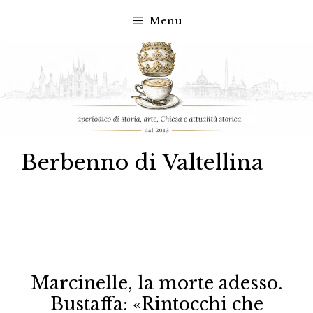
Menu
Vai
al
contenuto
Berbenno di Valtellina
Marcinelle, la morte adesso.
Bustaffa: «Rintocchi che