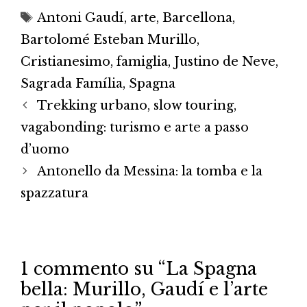
Tag
Antoni Gaudí
,
arte
,
Barcellona
,
Bartolomé Esteban Murillo
,
Cristianesimo
,
famiglia
,
Justino de Neve
,
Sagrada Família
,
Spagna
Trekking urbano, slow touring,
vagabonding: turismo e arte a passo
d’uomo
Antonello da Messina: la tomba e la
spazzatura
1 commento su “La Spagna
bella: Murillo, Gaudí e l’arte