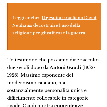
Leggi anche:
Il gesuita israeliano David
Neuhaus: decostruire l’uso della
religione per giustificare la guerra
Un testimone che possiamo dire raccolto
due secoli dopo da
Antoni Gaudí
(1852-
1926). Massimo esponente del
modernismo catalano, ma
sostanzialmente personalità unica e
difficilmente collocabile in categorie
rigide, Gaudì mostra
coincidenze