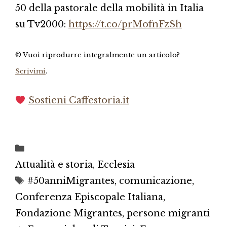
50 della pastorale della mobilità in Italia
su Tv2000:
https://t.co/prMofnFzSh
© Vuoi riprodurre integralmente un articolo?
Scrivimi
.
Sostieni Caffestoria.it
Categorie
Attualità e storia
,
Ecclesia
Tag
#50anniMigrantes
,
comunicazione
,
Conferenza Episcopale Italiana
,
Fondazione Migrantes
,
persone migranti