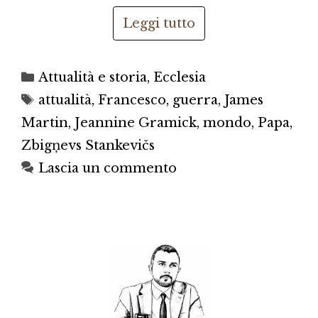
Leggi tutto
Categorie
Attualità e storia
,
Ecclesia
Tag
attualità
,
Francesco
,
guerra
,
James
Martin
,
Jeannine Gramick
,
mondo
,
Papa
,
Zbigņevs Stankevičs
Lascia un commento