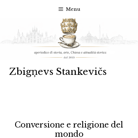
Menu
Vai
al
contenuto
Zbigņevs Stankevičs
Conversione e religione del
mondo