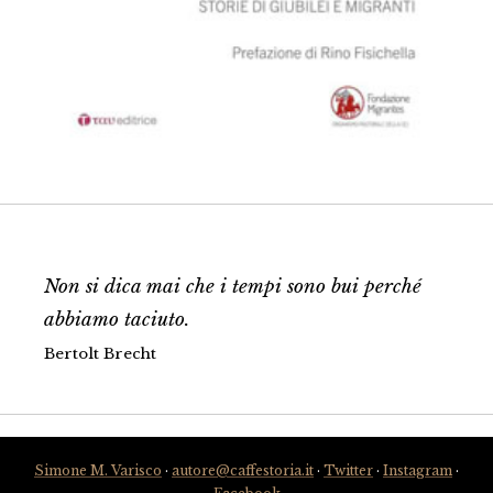
Non si dica mai che i tempi sono bui perché
abbiamo taciuto.
Bertolt Brecht
Simone M. Varisco
·
autore@caffestoria.it
·
Twitter
·
Instagram
·