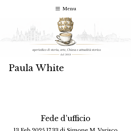
Menu
Vai
al
contenuto
Paula White
Fede d’ufficio
13 Feb 2025 17.33
di
Simone M. Varisco