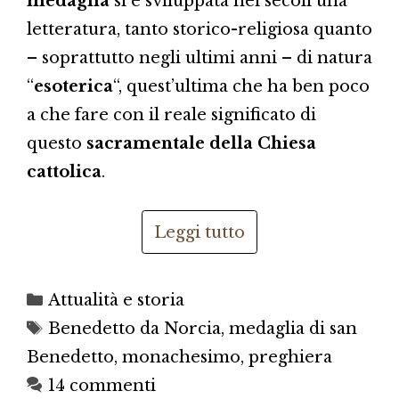
medaglia
si è sviluppata nei secoli una
letteratura, tanto storico-religiosa quanto
– soprattutto negli ultimi anni – di natura
“
esoterica
“, quest’ultima che ha ben poco
a che fare con il reale significato di
questo
sacramentale della Chiesa
cattolica
.
Leggi tutto
Categorie
Attualità e storia
Tag
Benedetto da Norcia
,
medaglia di san
Benedetto
,
monachesimo
,
preghiera
14 commenti