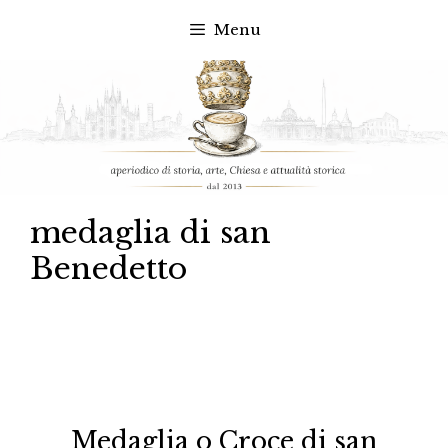
Menu
Vai
al
contenuto
medaglia di san
Benedetto
Medaglia o Croce di san