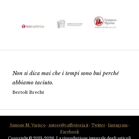
Non si dica mai che i tempi sono bui perché
abbiamo taciuto.
Bertolt Brecht
Simone M. Varisco
·
autore@caffestoria.it
·
Twitter
·
Instagram
·
Facebook
Copyright © 2013-2026. La riproduzione integrale degli articoli