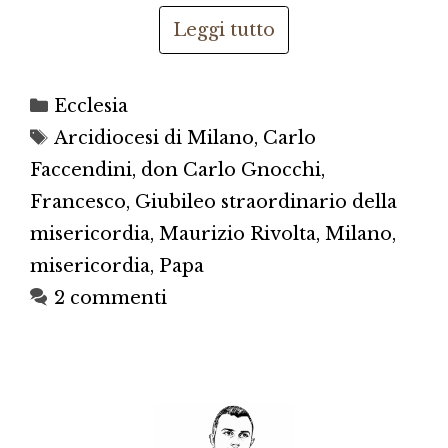
Leggi tutto
Categorie
Ecclesia
Tag
Arcidiocesi di Milano
,
Carlo
Faccendini
,
don Carlo Gnocchi
,
Francesco
,
Giubileo straordinario della
misericordia
,
Maurizio Rivolta
,
Milano
,
misericordia
,
Papa
2 commenti