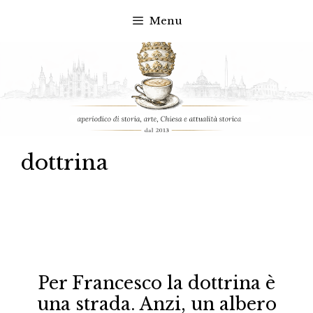
Menu
Vai
al
contenuto
dottrina
Per Francesco la dottrina è
una strada. Anzi, un albero