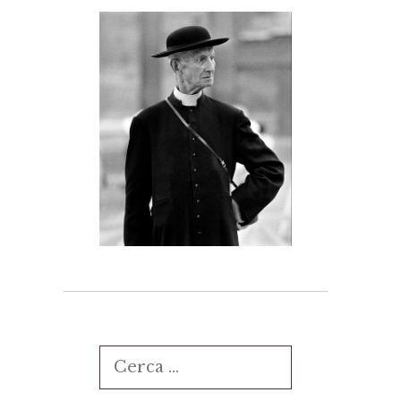
Ricerca
per: