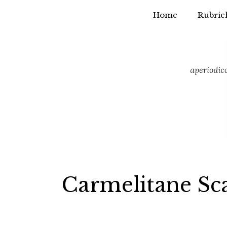
Home
Rubric
Vai
al
contenuto
Carmelitane Sc