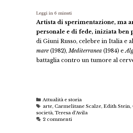
Leggi in
6
minuti
Artista di sperimentazione, ma 
personale e di fede, iniziata ben
di Giuni Russo, celebre in Italia e 
mare
(1982),
Mediterranea
(1984) e
Al
battaglia contro un tumore al cervel
Categorie
Attualità e storia
Tag
arte
,
Carmelitane Scalze
,
Edith Stein
,
società
,
Teresa d'Avila
2 commenti