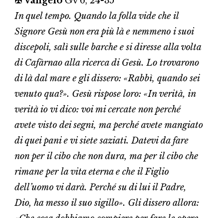
✠ Vangelo
Gv 6, 24-35
In quel tempo. Quando la folla vide che il
Signore Gesù non era più là e nemmeno i suoi
discepoli, salì sulle barche e si diresse alla volta
di Cafàrnao alla ricerca di Gesù. Lo trovarono
di là dal mare e gli dissero: «Rabbì, quando sei
venuto qua?». Gesù rispose loro: «In verità, in
verità io vi dico: voi mi cercate non perché
avete visto dei segni, ma perché avete mangiato
di quei pani e vi siete saziati. Datevi da fare
non per il cibo che non dura, ma per il cibo che
rimane per la vita eterna e che il Figlio
dell’uomo vi darà. Perché su di lui il Padre,
Dio, ha messo il suo sigillo». Gli dissero allora: