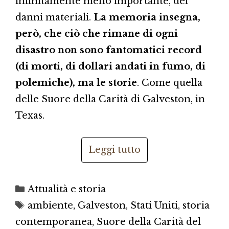
infinitamente meno importante, dei
danni materiali.
La memoria insegna,
però, che ciò che rimane di ogni
disastro non sono fantomatici record
(di morti, di dollari andati in fumo, di
polemiche), ma le storie
. Come quella
delle Suore della Carità di Galveston, in
Texas.
Leggi tutto
Categorie
Attualità e storia
Tag
ambiente
,
Galveston
,
Stati Uniti
,
storia
contemporanea
,
Suore della Carità del