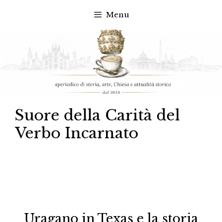
Menu
Vai
al
contenuto
Suore della Carità del
Verbo Incarnato
Uragano in Texas e la storia