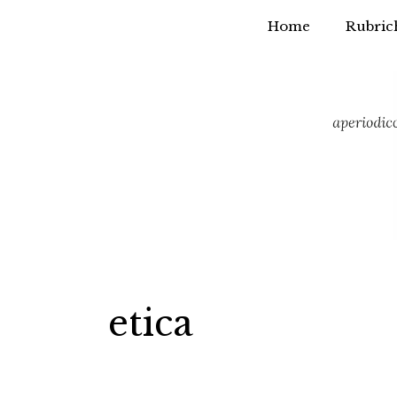
Home
Rubric
Vai
al
contenuto
etica