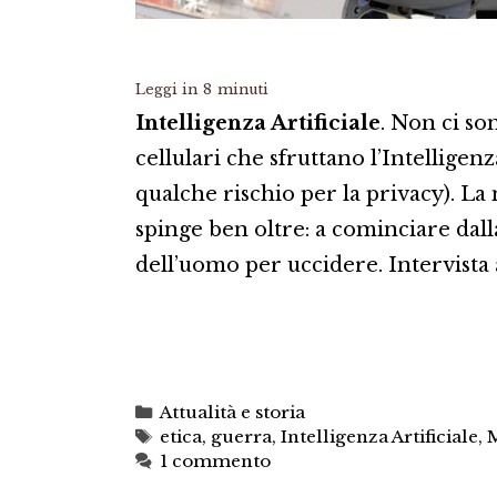
Leggi in
8
minuti
Intelligenza Artificiale
. Non ci so
cellulari che sfruttano l’Intelligenz
qualche rischio per la privacy). La 
spinge ben oltre: a cominciare da
dell’uomo per uccidere. Intervista
Categorie
Attualità e storia
Tag
etica
,
guerra
,
Intelligenza Artificiale
,
M
1 commento