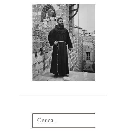
Ricerca
per: