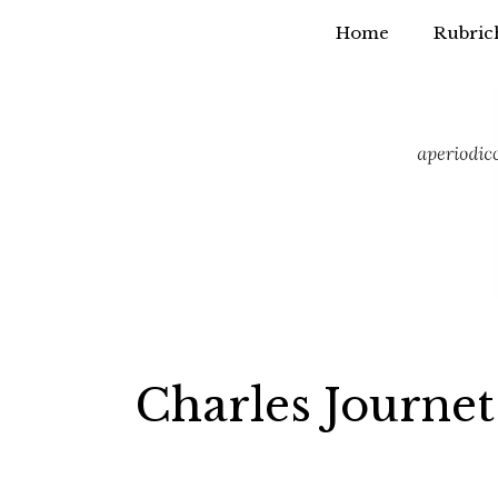
Home
Rubric
Vai
al
contenuto
Charles Journet