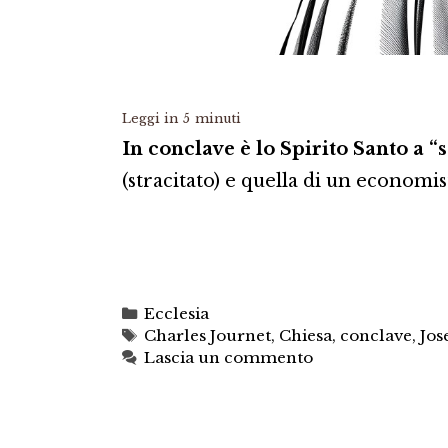
Leggi in
5
minuti
In conclave è lo Spirito Santo a “
(stracitato) e quella di un economis
Categorie
Ecclesia
Tag
Charles Journet
,
Chiesa
,
conclave
,
Jos
Lascia un commento