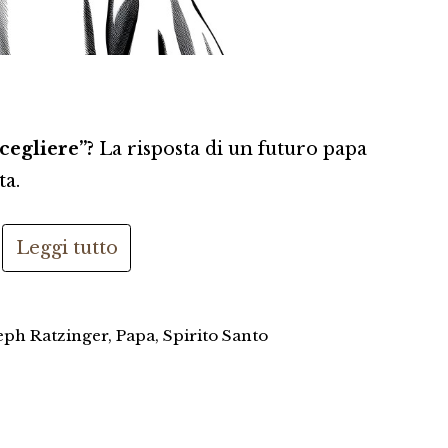
scegliere”?
La risposta di un futuro papa
ta.
Leggi tutto
eph Ratzinger
,
Papa
,
Spirito Santo