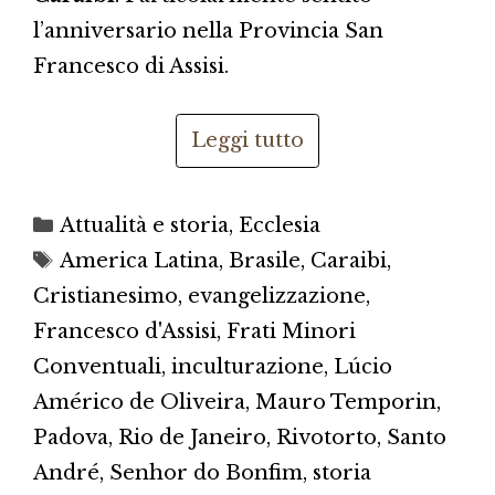
l’anniversario nella Provincia San
Francesco di Assisi.
Leggi tutto
Categorie
Attualità e storia
,
Ecclesia
Tag
America Latina
,
Brasile
,
Caraibi
,
Cristianesimo
,
evangelizzazione
,
Francesco d'Assisi
,
Frati Minori
Conventuali
,
inculturazione
,
Lúcio
Américo de Oliveira
,
Mauro Temporin
,
Padova
,
Rio de Janeiro
,
Rivotorto
,
Santo
André
,
Senhor do Bonfim
,
storia