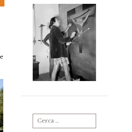
he
Ricerca
per: