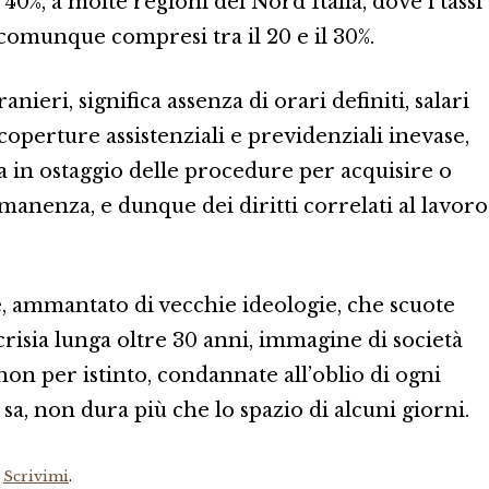
 40%, a molte regioni del Nord Italia, dove i tassi
 comunque compresi tra il 20 e il 30%.
tranieri, significa assenza di orari definiti, salari
coperture assistenziali e previdenziali inevase,
ta in ostaggio delle procedure per acquisire o
manenza, e dunque dei diritti correlati al lavoro
e
, ammantato di vecchie ideologie, che scuote
pocrisia lunga oltre 30 anni, immagine di società
non per istinto, condannate all’oblio di ogni
si sa, non dura più che lo spazio di alcuni giorni.
?
Scrivimi
.