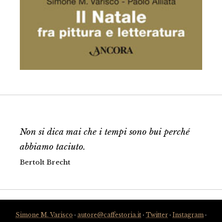
Non si dica mai che i tempi sono bui perché
abbiamo taciuto.
Bertolt Brecht
Simone M. Varisco
·
autore@caffestoria.it
·
Twitter
·
Instagram
·