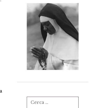
a
Ricerca
per: