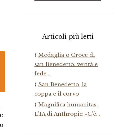
Articoli più letti
Medaglia o Croce di
san Benedetto: verità e
fede…
San Benedetto, la
coppa e il corvo
Magnifica humanitas.
a
L’IA di Anthropic: «C’è…
re
to