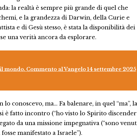
nda: la realtà è sempre più grande di quel che
chemi, e la grandezza di Darwin, della Curie e
ista e di Gesù stesso, è stata la disponibilità dei
ose una verità ancora da esplorare.
a, il mondo. Commento al Vangelo 14 settembre 2025
n lo conoscevo, ma… Fa balenare, in quel “ma”, l
i è fatto incontro (“ho visto lo Spirito discende
li legato da una missione impegnativa (“sono venu
 fosse manifestato a Israele”).