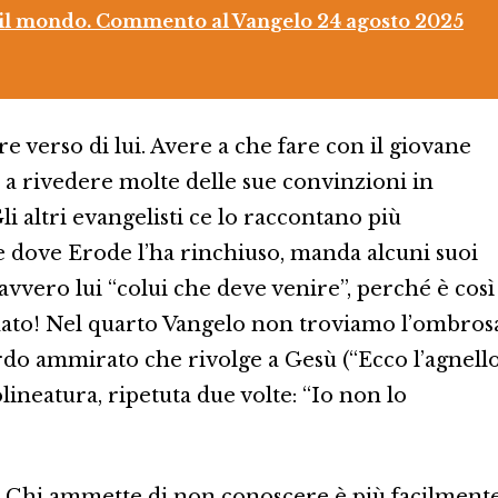
a, il mondo. Commento al Vangelo 24 agosto 2025
e verso di lui. Avere a che fare con il giovane
 a rivedere molte delle sue convinzioni in
i altri evangelisti ce lo raccontano più
 dove Erode l’ha rinchiuso, manda alcuni suoi
davvero lui “colui che deve venire”, perché è così
nato! Nel quarto Vangelo non troviamo l’ombros
rdo ammirato che rivolge a Gesù (“Ecco l’agnell
olineatura, ripetuta due volte: “Io non lo
a. Chi ammette di non conoscere è più facilment