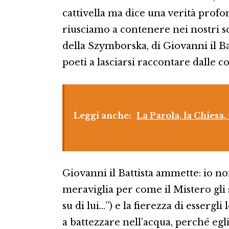
cattivella ma dice una verità profo
riusciamo a contenere nei nostri s
della Szymborska, di Giovanni il Batt
poeti a lasciarsi raccontare dalle c
Leggi anche:
La Parola, la Chies
Giovanni il Battista ammette: io no
meraviglia per come il Mistero gli s
su di lui…”) e la fierezza di esserg
a battezzare nell’acqua, perché egli