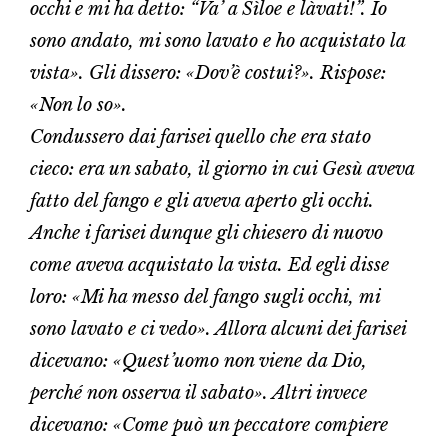
occhi e mi ha detto: “Va’ a Sìloe e làvati!”. Io
sono andato, mi sono lavato e ho acquistato la
vista». Gli dissero: «Dov’è costui?». Rispose:
«Non lo so».
Condussero dai farisei quello che era stato
cieco: era un sabato, il giorno in cui Gesù aveva
fatto del fango e gli aveva aperto gli occhi.
Anche i farisei dunque gli chiesero di nuovo
come aveva acquistato la vista. Ed egli disse
loro: «Mi ha messo del fango sugli occhi, mi
sono lavato e ci vedo». Allora alcuni dei farisei
dicevano: «Quest’uomo non viene da Dio,
perché non osserva il sabato». Altri invece
dicevano: «Come può un peccatore compiere