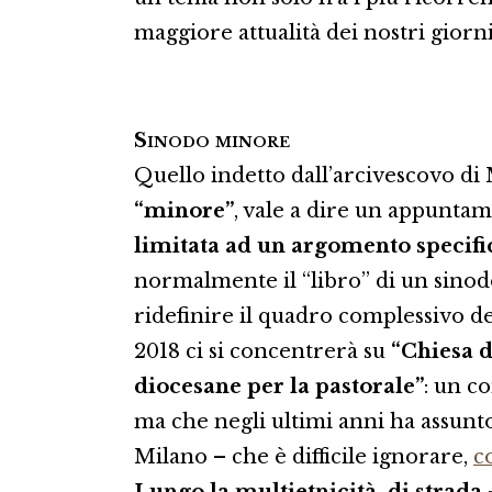
maggiore attualità dei nostri giorn
Sinodo minore
Quello indetto dall’arcivescovo di
“minore”
, vale a dire un appuntam
limitata ad un argomento specifi
normalmente il “libro” di un sinodo
ridefinire il quadro complessivo de
2018 ci si concentrerà su
“Chiesa d
diocesane per la pastorale”
: un c
ma che negli ultimi anni ha assunt
Milano – che è difficile ignorare,
c
Lungo la multietnicità, di strada
–