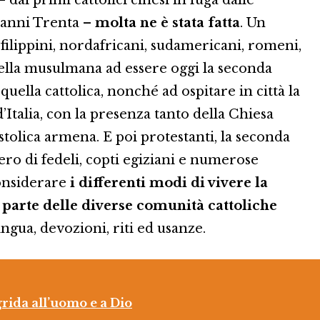
i anni Trenta –
molta ne è stata fatta
. Un
ilippini, nordafricani, sudamericani, romeni,
uella musulmana ad essere oggi la seconda
uella cattolica, nonché ad ospitare in città la
talia, con la presenza tanto della Chiesa
tolica armena. E poi protestanti, la seconda
ro di fedeli, copti egiziani e numerose
onsiderare
i differenti modi di vivere la
parte delle diverse comunità cattoliche
ngua, devozioni, riti ed usanze.
rida all’uomo e a Dio