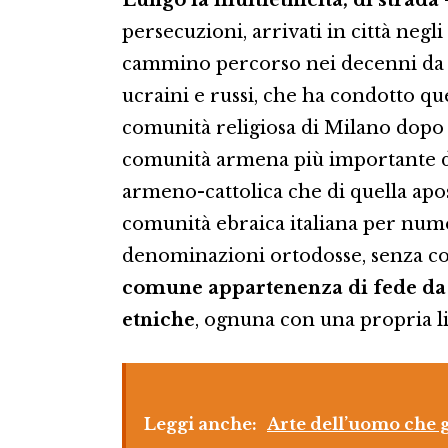
persecuzioni, arrivati in città negl
cammino percorso nei decenni da f
ucraini e russi, che ha condotto q
comunità religiosa di Milano dopo q
comunità armena più importante d’I
armeno-cattolica che di quella apos
comunità ebraica italiana per nume
denominazioni ortodosse, senza c
comune appartenenza di fede da 
etniche
, ognuna con una propria li
Leggi anche:
Arte dell’uomo che g