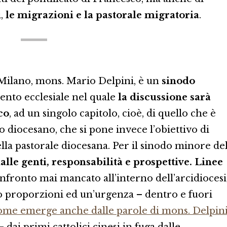
i,
le migrazioni e la pastorale migratoria
.
 Milano, mons. Mario Delpini, è un
sinodo
ento ecclesiale nel quale
la discussione sarà
co
, ad un singolo capitolo, cioè, di quello che è
 diocesano, che si pone invece l’obiettivo di
lla pastorale diocesana. Per il sinodo minore de
alle genti, responsabilità e prospettive. Linee
onfronto mai mancato all’interno dell’arcidiocesi
o proporzioni ed un’urgenza – dentro e fuori
ome emerge anche dalle parole di mons. Delpin
 dai primi cattolici cinesi in fuga dalle