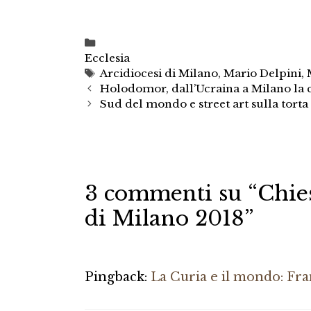
Categorie
Ecclesia
Tag
Arcidiocesi di Milano
,
Mario Delpini
,
Holodomor, dall’Ucraina a Milano la 
Sud del mondo e street art sulla tort
3 commenti su “Chiesa
di Milano 2018”
Pingback:
La Curia e il mondo: Fra