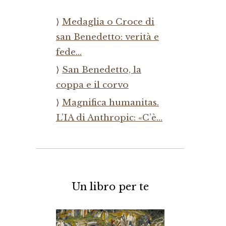
Medaglia o Croce di
san Benedetto: verità e
fede…
San Benedetto, la
coppa e il corvo
Magnifica humanitas.
L’IA di Anthropic: «C’è…
Un libro per te