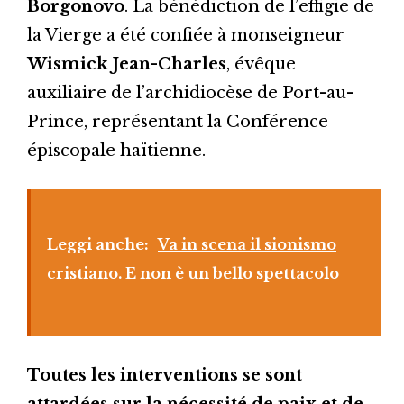
Borgonovo
. La bénédiction de l’effigie de
la Vierge a été confiée à monseigneur
Wismick Jean-Charles
, évêque
auxiliaire de l’archidiocèse de Port-au-
Prince, représentant la Conférence
épiscopale haïtienne.
Leggi anche:
Va in scena il sionismo
cristiano. E non è un bello spettacolo
Toutes les interventions se sont
attardées sur la nécessité de paix et de