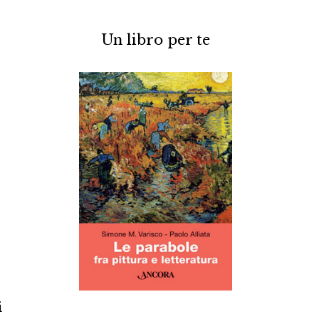
Un libro per te
o
-
i