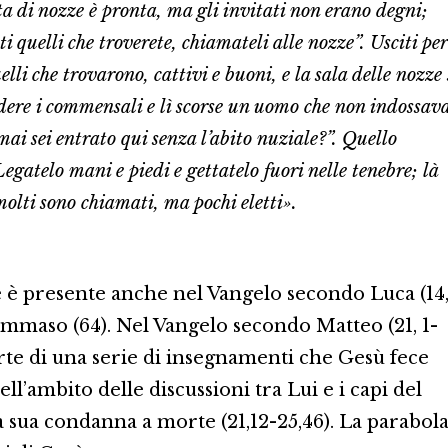
esta di nozze è pronta, ma gli invitati non erano degni;
ti quelli che troverete, chiamateli alle nozze”. Usciti per
lli che trovarono, cattivi e buoni, e la sala delle nozze 
edere i commensali e lì scorse un uomo che non indossav
mai sei entrato qui senza l’abito nuziale?”. Quello
Legatelo mani e piedi e gettatelo fuori nelle tenebre; là
molti sono chiamati, ma pochi eletti».
 è presente anche nel Vangelo secondo Luca (14
Tommaso (64). Nel Vangelo secondo Matteo (21, 1-
arte di una serie di insegnamenti che Gesù fece
l’ambito delle discussioni tra Lui e i capi del
 sua condanna a morte (21,12-25,46). La parabol