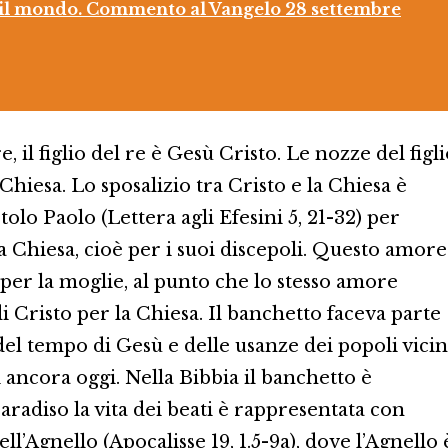
a, il mondo. Commento al Vangelo 28 settembre
, il figlio del re è Gesù Cristo. Le nozze del figl
 Chiesa. Lo sposalizio tra Cristo e la Chiesa è
olo Paolo (Lettera agli Efesini 5, 21-32) per
 Chiesa, cioè per i suoi discepoli. Questo amore
per la moglie, al punto che lo stesso amore
 Cristo per la Chiesa. Il banchetto faceva parte
del tempo di Gesù e delle usanze dei popoli vicin
 ancora oggi. Nella Bibbia il banchetto è
radiso la vita dei beati è rappresentata con
l’Agnello (Apocalisse 19, 1.5-9a), dove l’Agnello 