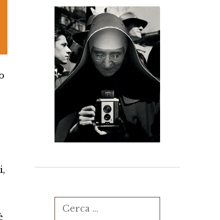
io
i,
Ricerca
è
per: