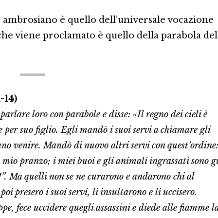
o ambrosiano è quello dell’universale vocazione
o che viene proclamato è quello della parabola del
-14)
arlare loro con parabole e disse: «Il regno dei cieli è
e per suo figlio. Egli mandò i suoi servi a chiamare gli
ano venire. Mandò di nuovo altri servi con quest’ordine
l mio pranzo; i miei buoi e gli animali ingrassati sono g
e!”. Ma quelli non se ne curarono e andarono chi al
poi presero i suoi servi, li insultarono e li uccisero.
ppe, fece uccidere quegli assassini e diede alle fiamme l