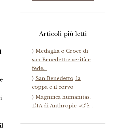
Articoli più letti
Medaglia o Croce di
l
san Benedetto: verità e
fede…
San Benedetto, la
te
coppa e il corvo
Magnifica humanitas.
i
L’IA di Anthropic: «C’è…
il