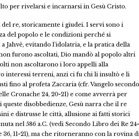
lto per rivelarsi e incarnarsi in Gesù Cristo.
i del re, storicamente i giudei. I servi sono i
za del popolo e le condizioni perché si
 a Jahvè, evitando l’idolatria, e la pratica della
i non furono ascoltati, Dio mandò al popolo altri
lti non ascoltarono i loro appelli alla
interessi terreni, anzi ci fu chi li insultò e li
ti fino al profeta Zaccaria (cfr. Vangelo second
elle Cronache 24, 20-21) e come avverrà per
i queste disobbedienze, Gesù narra che il re
i e distrusse le città, allusione ai fatti storici
uta nel 586 a.C. (vedi Secondo Libro dei Re 24
36, 11-21), ma che ritorneranno con la rovina d