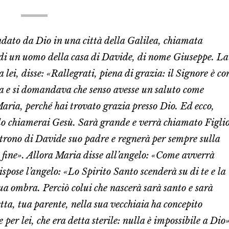
dato da Dio in una città della Galilea, chiamata
 di un uomo della casa di Davide, di nome Giuseppe. La
ei, disse: «Rallegrati, piena di grazia: il Signore è co
ta e si domandava che senso avesse un saluto come
Maria, perché hai trovato grazia presso Dio. Ed ecco,
 e lo chiamerai Gesù. Sarà grande e verrà chiamato Figli
il trono di Davide suo padre e regnerà per sempre sulla
 fine». Allora Maria disse all’angelo: «Come avverrà
spose l’angelo: «Lo Spirito Santo scenderà su di te e la
sua ombra. Perciò colui che nascerà sarà santo e sarà
tta, tua parente, nella sua vecchiaia ha concepito
e per lei, che era detta sterile: nulla è impossibile a Dio»