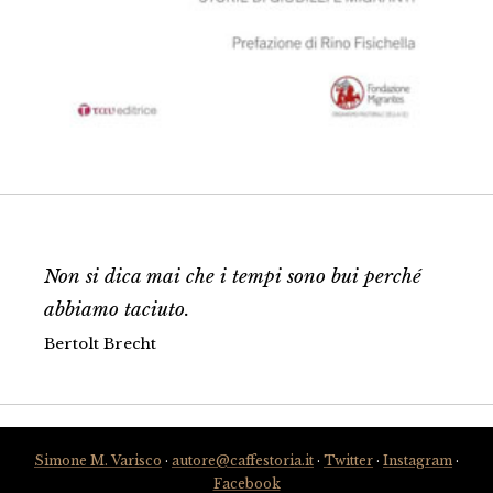
Non si dica mai che i tempi sono bui perché
abbiamo taciuto.
Bertolt Brecht
Simone M. Varisco
·
autore@caffestoria.it
·
Twitter
·
Instagram
·
Facebook