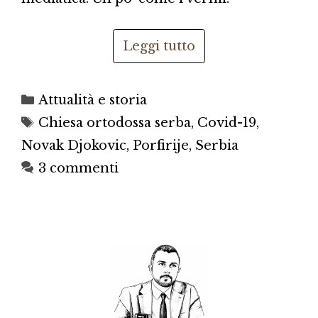
Leggi tutto
Categorie
Attualità e storia
Tag
Chiesa ortodossa serba
,
Covid-19
,
Novak Djokovic
,
Porfirije
,
Serbia
3 commenti