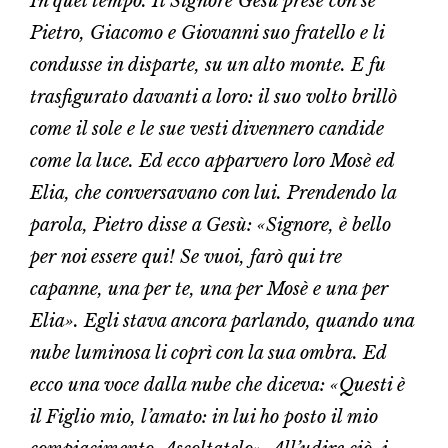
In quel tempo. Il Signore Gesù prese con sé
Pietro, Giacomo e Giovanni suo fratello e li
condusse in disparte, su un alto monte. E fu
trasfigurato davanti a loro: il suo volto brillò
come il sole e le sue vesti divennero candide
come la luce. Ed ecco apparvero loro Mosè ed
Elia, che conversavano con lui. Prendendo la
parola, Pietro disse a Gesù: «Signore, è bello
per noi essere qui! Se vuoi, farò qui tre
capanne, una per te, una per Mosè e una per
Elia». Egli stava ancora parlando, quando una
nube luminosa li coprì con la sua ombra. Ed
ecco una voce dalla nube che diceva: «Questi è
il Figlio mio, l’amato: in lui ho posto il mio