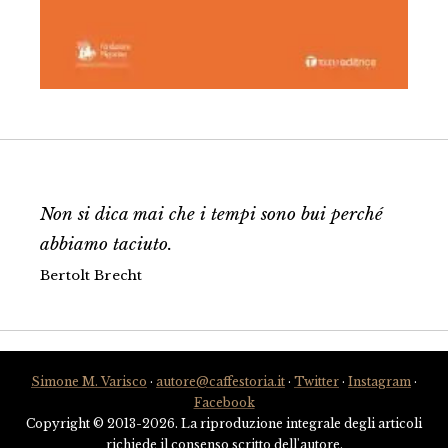
Non si dica mai che i tempi sono bui perché
abbiamo taciuto.
Bertolt Brecht
Simone M. Varisco
·
autore@caffestoria.it
·
Twitter
·
Instagram
·
Facebook
Copyright © 2013-2026. La riproduzione integrale degli articoli
richiede il consenso scritto dell'autore.