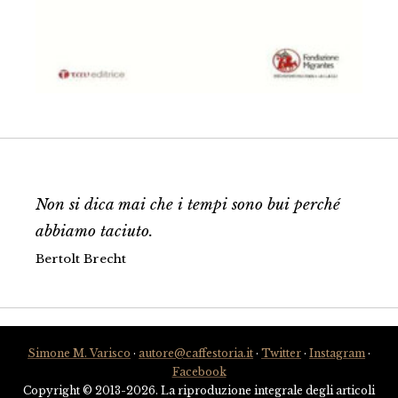
Non si dica mai che i tempi sono bui perché
abbiamo taciuto.
Bertolt Brecht
Simone M. Varisco
·
autore@caffestoria.it
·
Twitter
·
Instagram
·
Facebook
Copyright © 2013-2026. La riproduzione integrale degli articoli