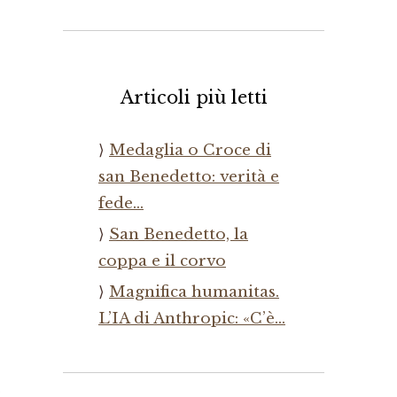
Articoli più letti
Medaglia o Croce di
san Benedetto: verità e
fede…
San Benedetto, la
coppa e il corvo
Magnifica humanitas.
L’IA di Anthropic: «C’è…
,