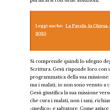
purificarsi con delle abluzioni.
Leggi anche:
La Parola, la Chies
2025
Si comprende quindi lo sdegno degli 
Scrittura. Gesù risponde loro con
programmatica della sua missione:
ma i malati; io non sono venuto a ch
Gesù giustifica la sua missione ver
che cura i malati, non i sani, richi
«medico» e salvatore. Come agisce D