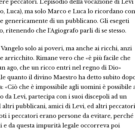
ere peccatori. L’episodio della vocazione di Levi
co, Luca), ma solo Marco e Luca lo ricordano co
e genericamente di un pubblicano. Gli esegeti
, ritenendo che l’Agiografo parli di se stesso.
angelo solo ai poveri, ma anche ai ricchi, anzi
 arricchito. Rimane vero che «è più facile che
un ago, che un ricco entri nel regno di Dio»
ale quanto il divino Maestro ha detto subito dop
za: «Ciò che è impossibile agli uomini è possibile 
ato da Levi, partecipa con i suoi discepoli ad un
ltri pubblicani, amici di Levi, ed altri peccatori
oti i peccatori erano persone da evitare, perché
i e da questa impurità legale occorreva poi