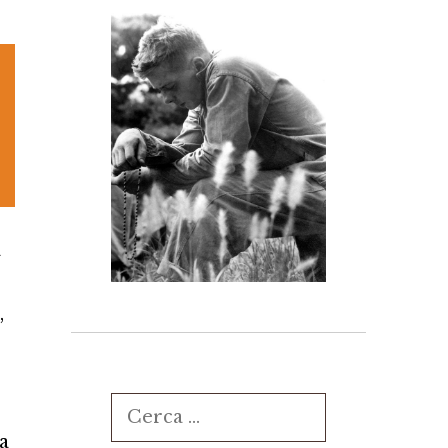
a
,
Ricerca
per:
a