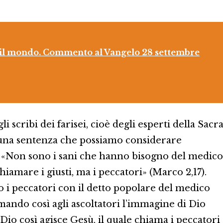
a, il mondo. Commento al Vangelo 28 settembre
scribi dei farisei, cioè degli esperti della Sacr
 una sentenza che possiamo considerare
 «Non sono i sani che hanno bisogno del medico
iamare i giusti, ma i peccatori» (Marco 2,17).
so i peccatori con il detto popolare del medico
amando così agli ascoltatori l’immagine di Dio
io così agisce Gesù, il quale chiama i peccatori 