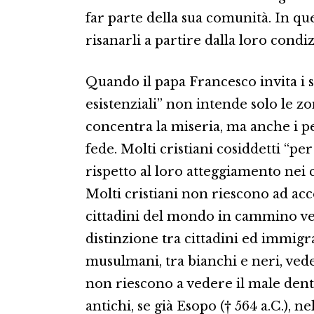
far parte della sua comunità. In q
risanarli a partire dalla loro condi
Quando il papa Francesco invita i s
esistenziali” non intende solo le zo
concentra la miseria, ma anche i p
fede. Molti cristiani cosiddetti “pe
rispetto al loro atteggiamento nei c
Molti cristiani non riescono ad acc
cittadini del mondo in cammino ver
distinzione tra cittadini ed immigrat
musulmani, tra bianchi e neri, ved
non riescono a vedere il male dentro
antichi, se già Esopo († 564 a.C.), n