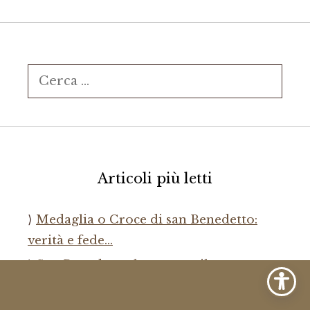
Ricerca
per:
Articoli più letti
Medaglia o Croce di san Benedetto:
verità e fede…
San Benedetto, la coppa e il corvo
Magnifica humanitas. L’IA di Anthropic:
«C’è…