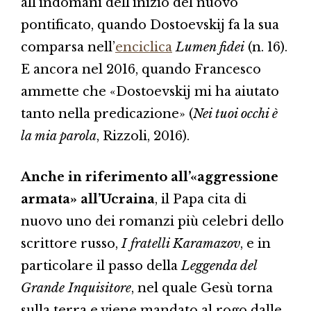
all’indomani dell’inizio del nuovo
pontificato, quando Dostoevskij fa la sua
comparsa nell’
enciclica
Lumen fidei
(n. 16).
E ancora nel 2016, quando Francesco
ammette che «Dostoevskij mi ha aiutato
tanto nella predicazione» (
Nei tuoi occhi è
la mia parola
, Rizzoli, 2016).
Anche in riferimento all’«aggressione
armata» all’Ucraina
, il Papa cita di
nuovo uno dei romanzi più celebri dello
scrittore russo,
I fratelli Karamazov
, e in
particolare il passo della
Leggenda del
Grande Inquisitore
, nel quale Gesù torna
sulla terra e viene mandato al rogo dalle